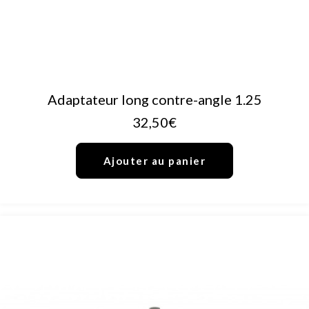
AJOUTER AU PANIER
Adaptateur long contre-angle 1.25
32,50
€
Ajouter au panier