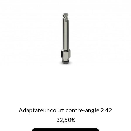
AJOUTER AU PANIER
Adaptateur court contre-angle 2.42
32,50
€