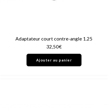
AJOUTER AU PANIER
Adaptateur court contre-angle 1.25
32,50
€
Ajouter au panier