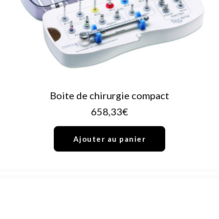
AJOUTER AU PANIER
Boite de chirurgie compact
658,33
€
Ajouter au panier