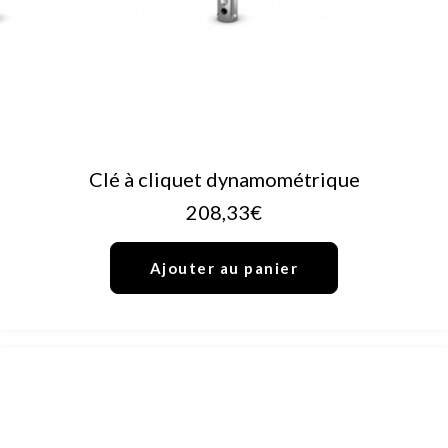
AJOUTER AU PANIER
Clé à cliquet dynamométrique
208,33
€
Ajouter au panier