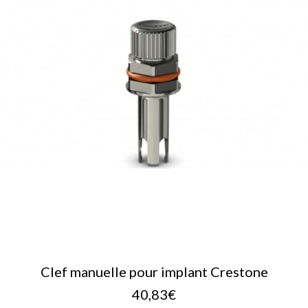
AJOUTER AU PANIER
Clef manuelle pour implant Crestone
40,83
€