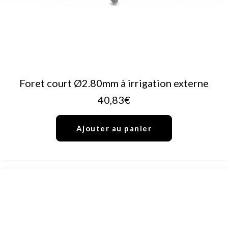
AJOUTER AU PANIER
Foret court Ø2.80mm à irrigation externe
40,83
€
Ajouter au panier