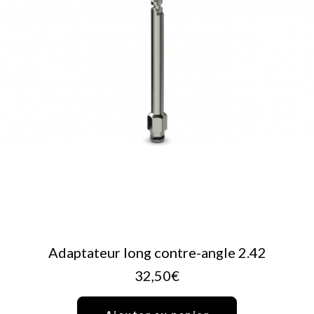
AJOUTER AU PANIER
Adaptateur long contre-angle 2.42
32,50
€