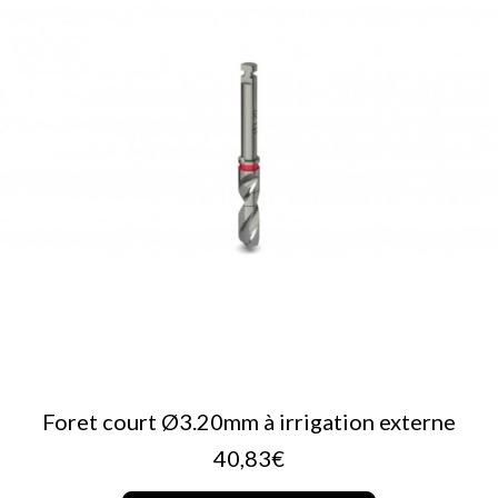
AJOUTER AU PANIER
Foret court Ø3.20mm à irrigation externe
40,83
€