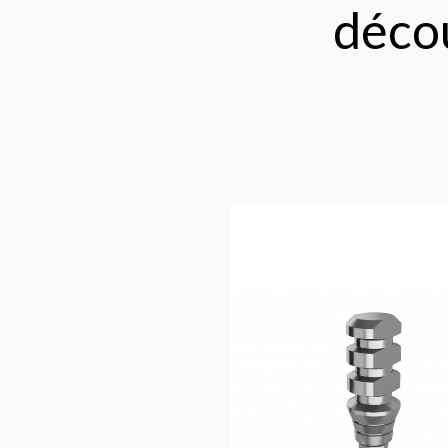
décou
26,67