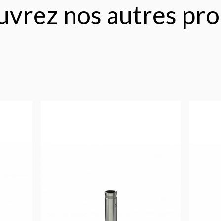
vrez nos autres pro
15,83
€
€
Ajouter au 
panier