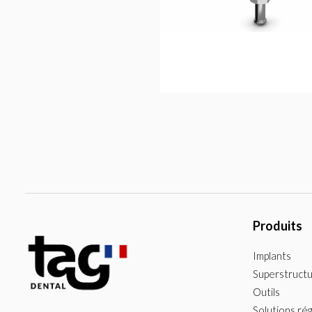
Ajouter au 
panier
Produits
Implants
Superstruct
Outils
Solutions ré