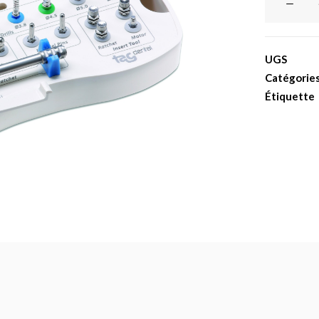
de
Boite
de
UGS
chirurgie
Catégorie
compact
Étiquette