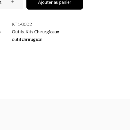
Ajouter au panier
KT1-0002
s
Outils
,
Kits Chirurgicaux
outil chrirugical