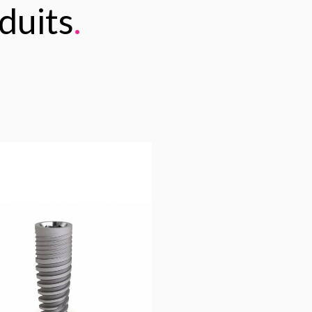
duits
.
108,33
€
21,74
€
Ajouter au 
Ajouter au 
panier
panier