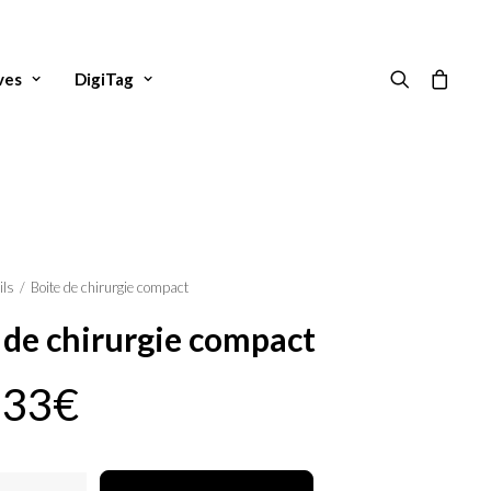
ves
DigiTag
ils
Boite de chirurgie compact
 de chirurgie compact
,33
€