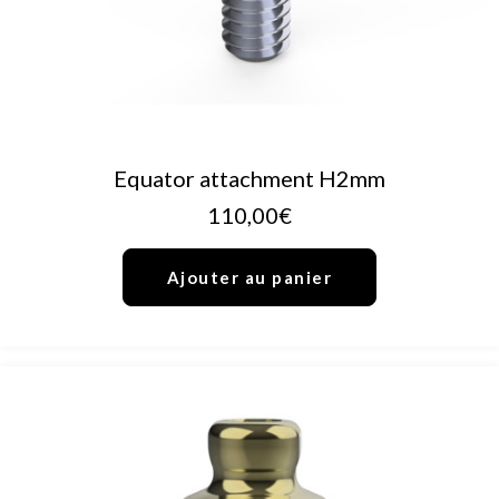
AJOUTER AU PANIER
Equator attachment H2mm
110,00
€
Ajouter au panier