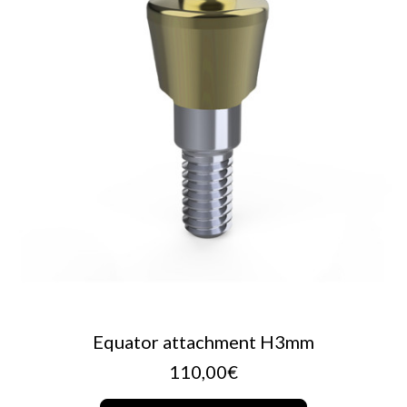
AJOUTER AU PANIER
Equator attachment H3mm
110,00
€