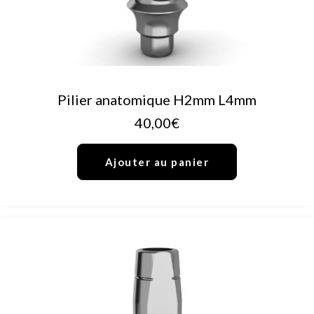
AJOUTER AU PANIER
Pilier anatomique H2mm L4mm
40,00
€
Ajouter au panier