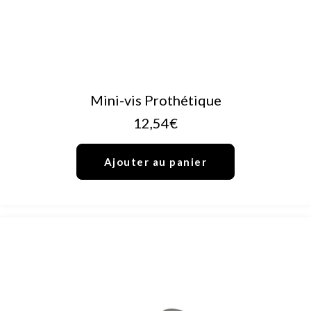
AJOUTER AU PANIER
Mini-vis Prothétique
12,54
€
Ajouter au panier