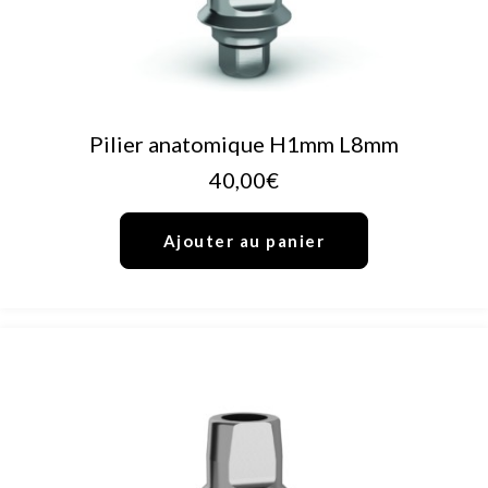
AJOUTER AU PANIER
Pilier anatomique H1mm L8mm
40,00
€
Ajouter au panier