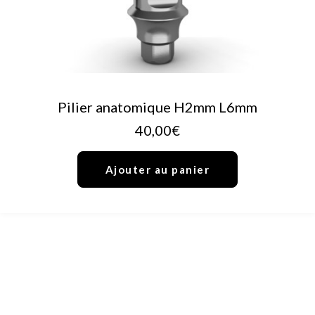
AJOUTER AU PANIER
Pilier anatomique H2mm L6mm
40,00
€
Ajouter au panier