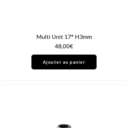
AJOUTER AU PANIER
Multi Unit 17° H3mm
48,00
€
Ajouter au panier