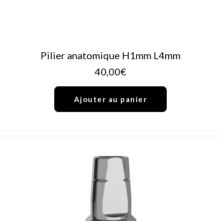
AJOUTER AU PANIER
Pilier anatomique H1mm L4mm
40,00
€
Ajouter au panier