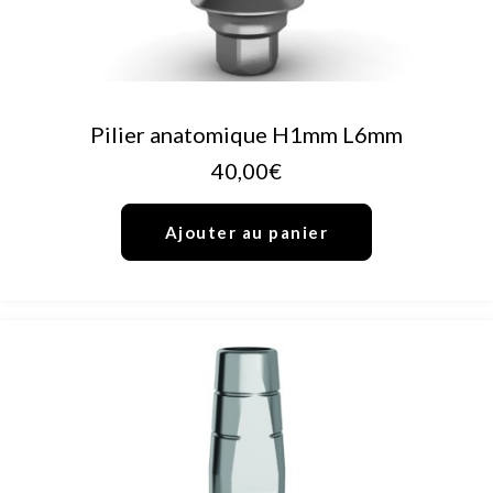
AJOUTER AU PANIER
Pilier anatomique H1mm L6mm
40,00
€
Ajouter au panier