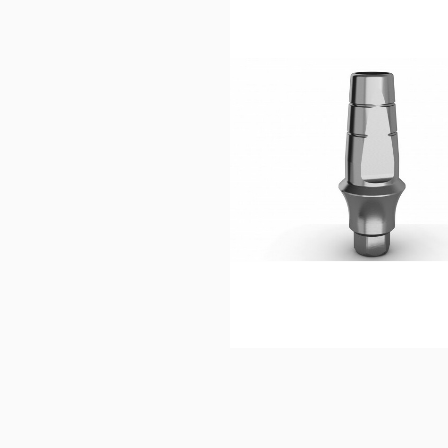
40,0
Ajouter au 
panier