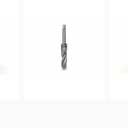
0
€
40,83
€
Ajouter au 
panier