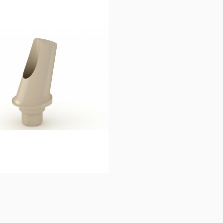
31,77
€
15,8
Ajouter au 
Ajouter au 
panier
panier