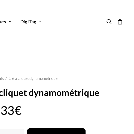
ves
DigiTag
ils
Clé à cliquet dynamométrique
 cliquet dynamométrique
,33
€