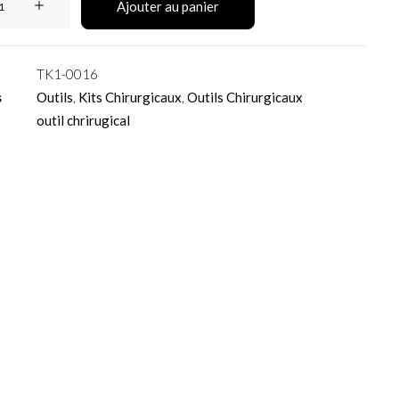
Ajouter au panier
TK1-0016
s
Outils
,
Kits Chirurgicaux
,
Outils Chirurgicaux
rique
outil chrirugical