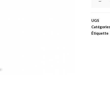
de
Clé
à
UGS
cliquet
Catégorie
dynamomét
Étiquette