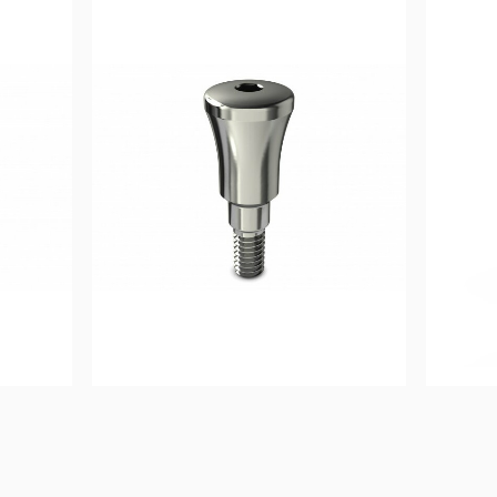
17,50
€
Ajouter au 
panier