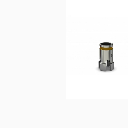
15,83
€
Ajouter au 
panier