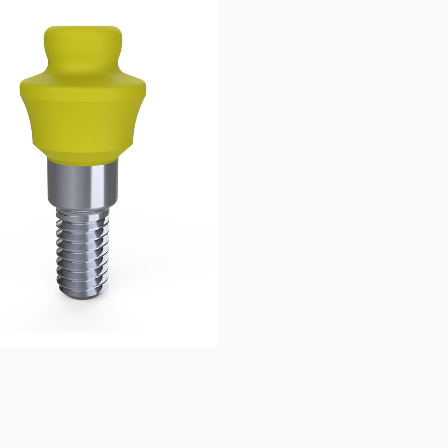
110,00
€
15,
Ajouter au 
Ajouter au 
panier
panier