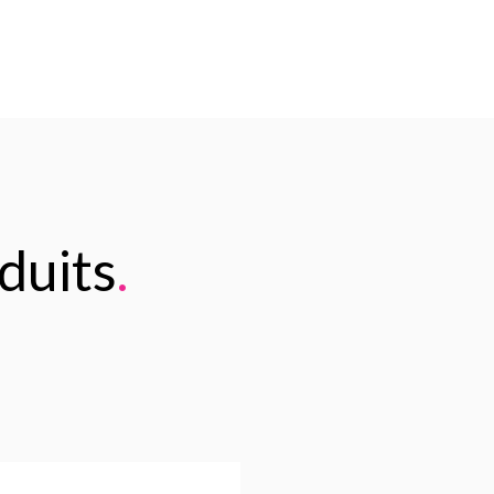
duits
.