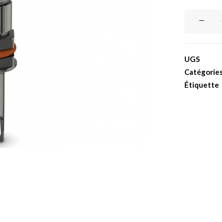
quantité
de
Clef
manuelle
UGS
pour
Catégorie
implant
Étiquette
Crestone