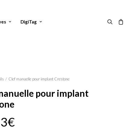
ves
DigiTag
ils
Clef manuelle pour implant Crestone
manuelle pour implant
tone
83
€