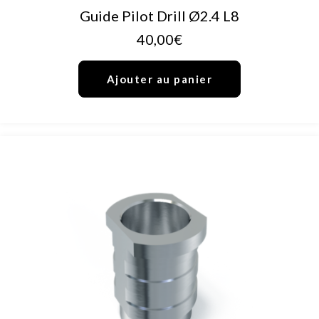
AJOUTER AU PANIER
Guide Pilot Drill Ø2.4 L8
40,00
€
Ajouter au panier