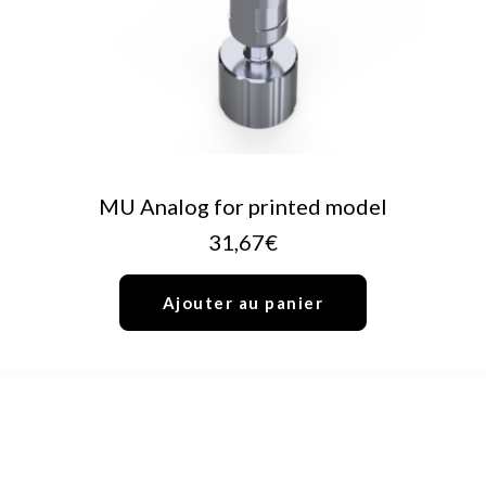
AJOUTER AU PANIER
MU Analog for printed model
31,67
€
Ajouter au panier