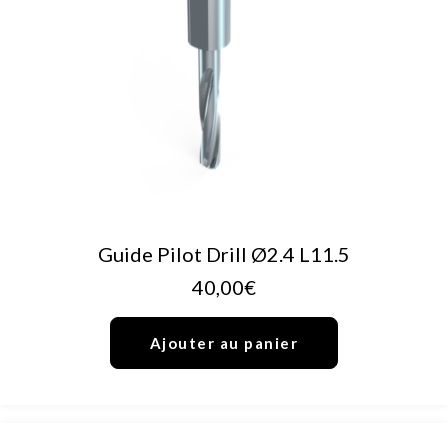
AJOUTER AU PANIER
Guide Pilot Drill Ø2.4 L11.5
40,00
€
Ajouter au panier