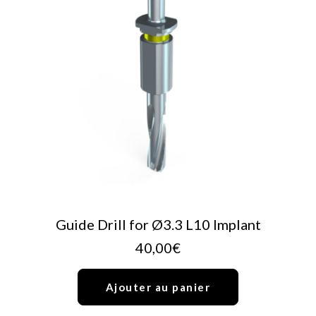
AJOUTER AU PANIER
Guide Drill for Ø3.3 L10 Implant
40,00
€
Ajouter au panier