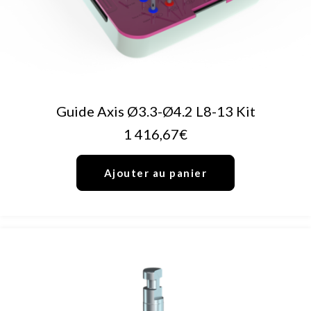
AJOUTER AU PANIER
Guide Axis Ø3.3-Ø4.2 L8-13 Kit
1 416,67
€
Ajouter au panier