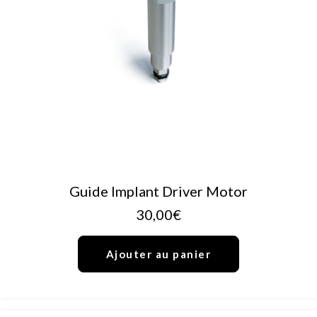
AJOUTER AU PANIER
Guide Implant Driver Motor
30,00
€
Ajouter au panier