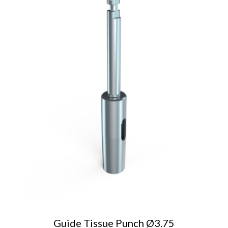
AJOUTER AU PANIER
Guide Tissue Punch Ø3.75