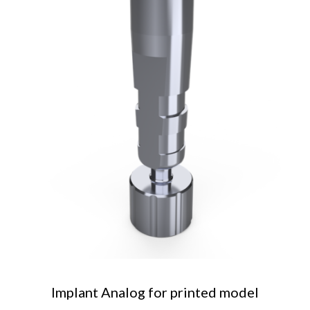
AJOUTER AU PANIER
Implant Analog for printed model