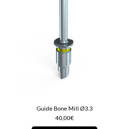
AJOUTER AU PANIER
Guide Bone Mill Ø3.3
40,00
€