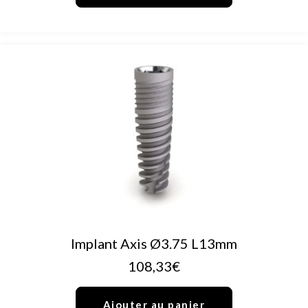
AJOUTER AU PANIER
Implant Axis Ø3.75 L13mm
108,33
€
Ajouter au panier