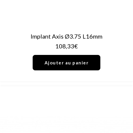
AJOUTER AU PANIER
Implant Axis Ø3.75 L16mm
108,33
€
Ajouter au panier