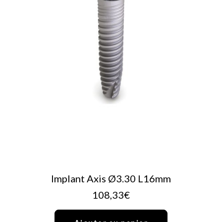
AJOUTER AU PANIER
Implant Axis Ø3.30 L16mm
108,33
€