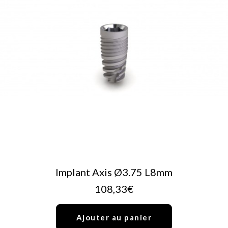
AJOUTER AU PANIER
Implant Axis Ø3.75 L8mm
108,33
€
Ajouter au panier