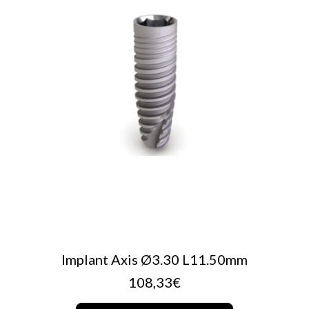
AJOUTER AU PANIER
Implant Axis Ø3.30 L11.50mm
108,33
€