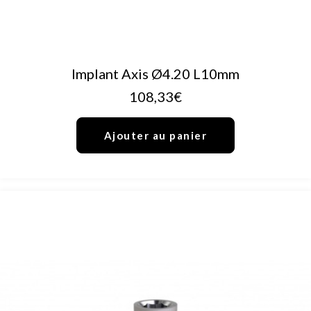
AJOUTER AU PANIER
Implant Axis Ø4.20 L10mm
108,33
€
Ajouter au panier