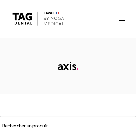
Implants
axis
.
Superstructures
Outils
Solutions régénératives
DigiTag
Recherche