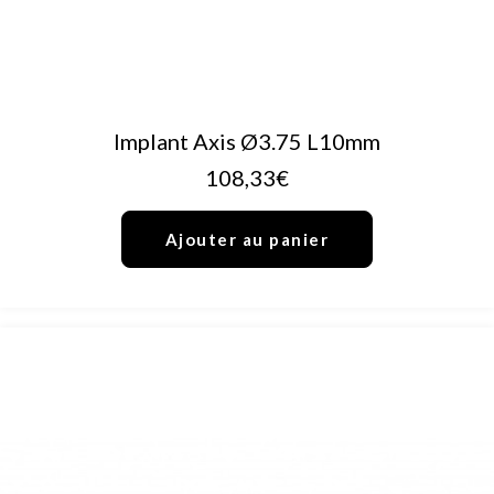
AJOUTER AU PANIER
Implant Axis Ø3.75 L10mm
108,33
€
Ajouter au panier