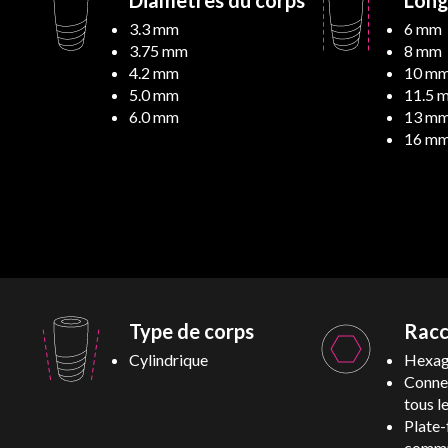
Diamètres du corps
Long
3.3 mm
6 mm
3.75 mm
8 mm
4.2 mm
10 m
5.0 mm
11.5 
6.0 mm
13 m
16 m
Type de corps
Rac
Cylindrique
Hexag
Conne
tous l
Plate
commu