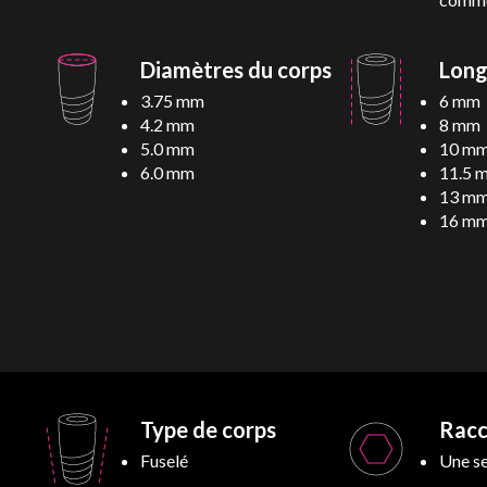
Diamètres du corps
Long
3.75 mm
6 mm
4.2 mm
8 mm
5.0 mm
10 m
6.0 mm
11.5 
13 m
16 m
Type de corps
Rac
Fuselé
Une se