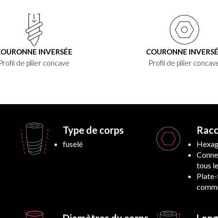
OURONNE INVERSÉE
COURONNE INVERS
Profil de pilier concave
Profil de pilier concav
Type de corps
Rac
fuselé
Hexag
Conne
tous l
Plate
commu