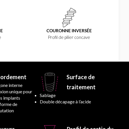
ÉE
COURONNE INVERSÉE
e
Profil de pilier concave
cordement
Surface de
one interne
traitement
xion unique pour
Sablage
es implants
Double décapage à l’acide
-forme de
tation