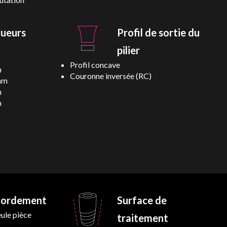
ueurs
Profil de sortie du
pilier
Profil concave
m
Couronne inversée (RC)
mm
m
m
cordement
Surface de
ule pièce
traitement