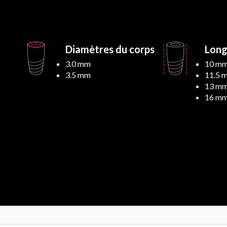
Diamètres du corps
Long
3.0 mm
10 m
3.5 mm
11.5 
13 m
16 m