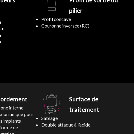
ueurs
Profil de sortie du
pilier
Profil concave
m
Couronne inversée (RC)
mm
m
m
cordement
Surface de
one interne
traitement
xion unique pour
Sablage
es implants
Double attaque à l’acide
-forme de
tation