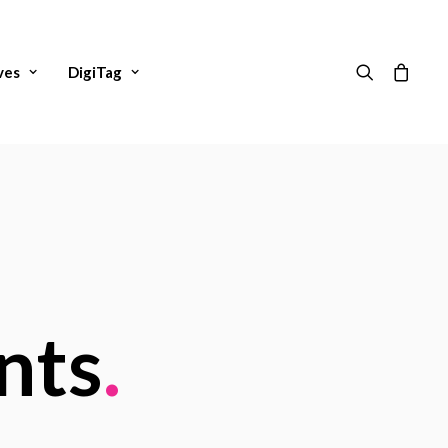
ves
DigiTag
nts
.