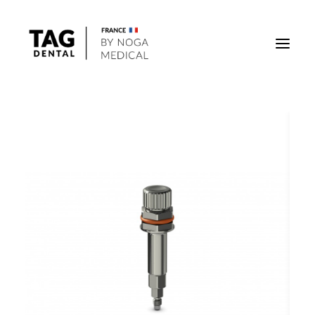
Implants
Superstructures
Outils
Solutions régénératives
DigiTag
Recherche