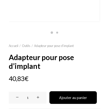
Panier
Accueil
Outils
Adapteur pour pose d’implant
Adapteur pour pose
d’implant
40,83
€
quantité
Ajouter au panier
de
Adapteur