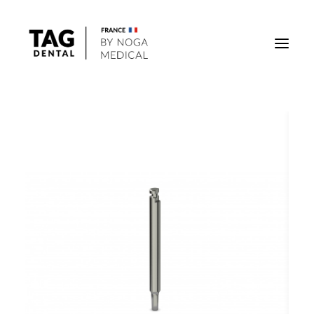
Implants
Superstructures
Outils
Solutions régénératives
DigiTag
Recherche