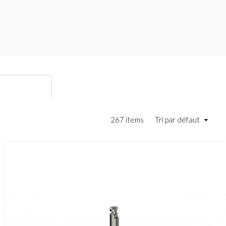
267 items
Tri par défaut