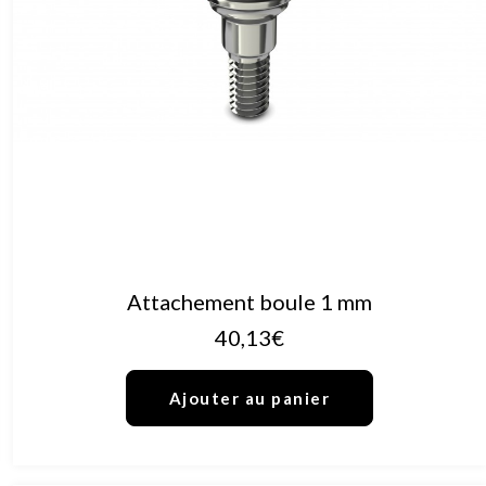
AJOUTER AU PANIER
Attachement boule 1 mm
40,13
€
Ajouter au panier