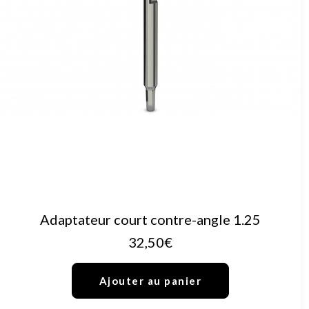
AJOUTER AU PANIER
Adaptateur court contre-angle 1.25
32,50
€
Ajouter au panier