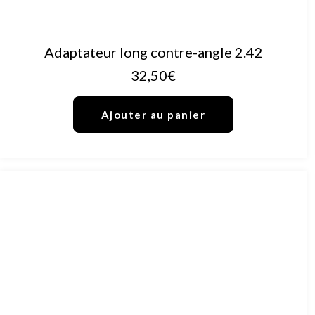
AJOUTER AU PANIER
Adaptateur long contre-angle 2.42
32,50
€
Ajouter au panier