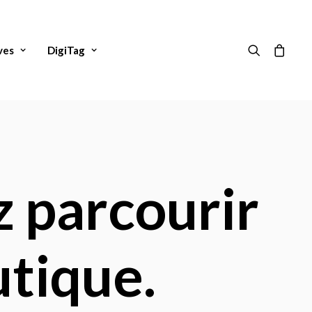
ves
DigiTag
z parcourir
utique.