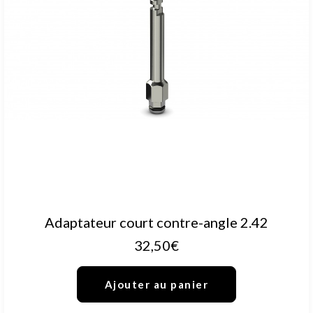
AJOUTER AU PANIER
Adaptateur court contre-angle 2.42
32,50
€
Ajouter au panier