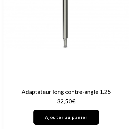
AJOUTER AU PANIER
Adaptateur long contre-angle 1.25
32,50
€
Ajouter au panier