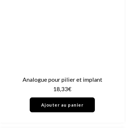
AJOUTER AU PANIER
Analogue pour pilier et implant
18,33
€
Ajouter au panier