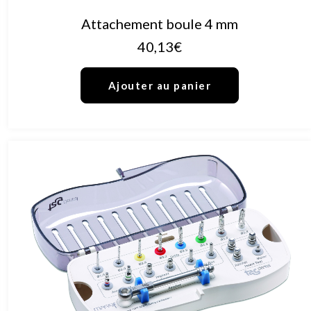
AJOUTER AU PANIER
Attachement boule 4 mm
40,13
€
Ajouter au panier