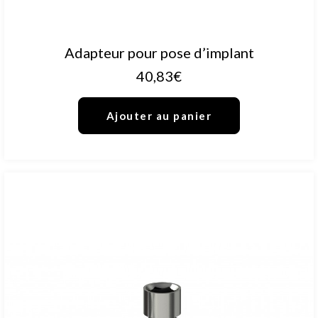
AJOUTER AU PANIER
Adapteur pour pose d’implant
40,83
€
Ajouter au panier