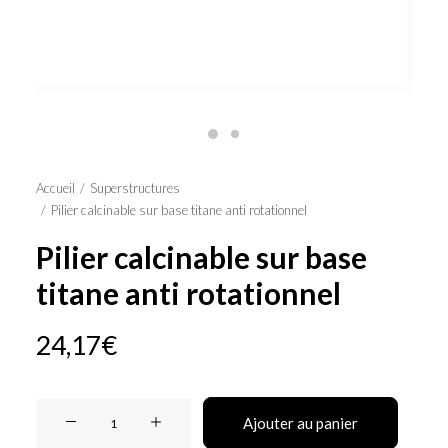
Panier
Accueil
Superstructures
Pilier calcinable sur base titane anti rotationnel
Pilier calcinable sur base
titane anti rotationnel
24,17
€
quantité
Ajouter au panier
de