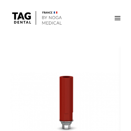
Implants
Superstructures
Outils
Solutions régénératives
DigiTag
Recherche