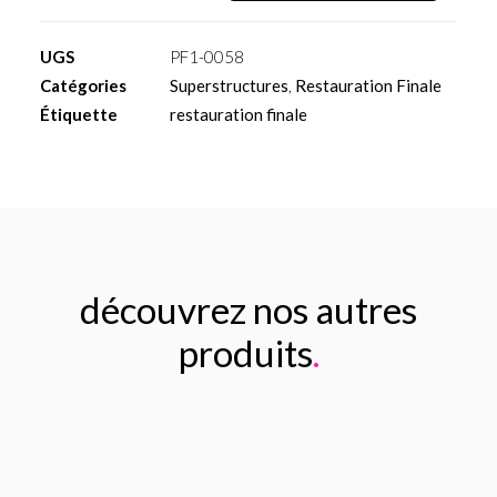
Pilier
calcinable
UGS
PF1-0058
sur
Catégories
Superstructures
,
Restauration Finale
base
Étiquette
restauration finale
titane
anti
rotationnel
découvrez nos autres
produits
.