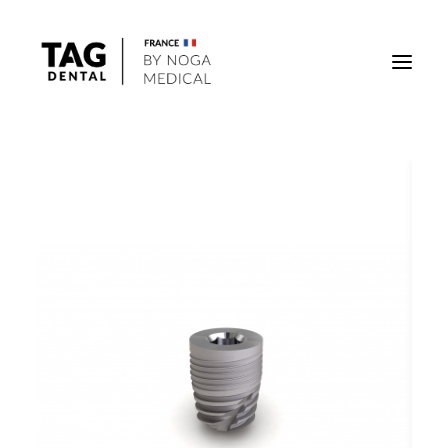
Implants
Superstructures
Outils
Solutions régénératives
DigiTag
Recherche