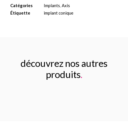
Ø6
Catégories
Implants
,
Axis
L8mm
Étiquette
implant conique
découvrez nos autres
produits
.