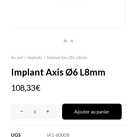
Panier
Accueil
Implants
Implant Axis Ø6 L8mm
Implant Axis Ø6 L8mm
108,33
€
quantité
Ajouter au panier
de
Implant
Axis
UGS
IA1-60008