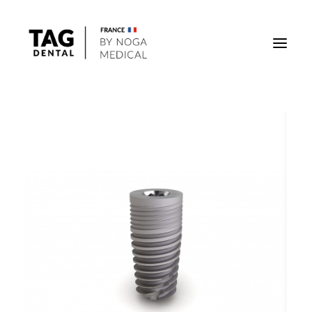
Implants
Superstructures
Outils
Solutions régénératives
DigiTag
Recherche