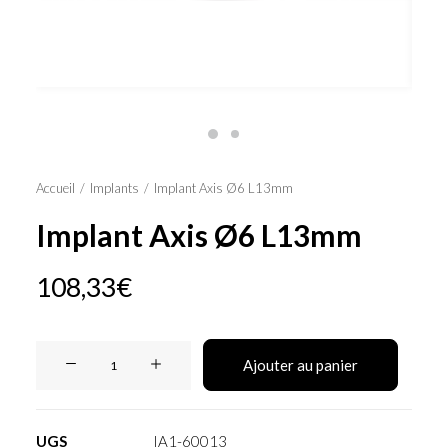
Panier
Accueil
Implants
Implant Axis Ø6 L13mm
Implant Axis Ø6 L13mm
108,33
€
quantité
Ajouter au panier
de
Implant
Axis
UGS
IA1-60013