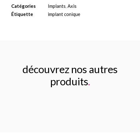
Ø6
Catégories
Implants
,
Axis
L13mm
Étiquette
implant conique
découvrez nos autres
produits
.