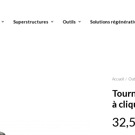
Superstructures
Outils
Solutions régénérati
Accueil
Out
Tourn
à cli
32,