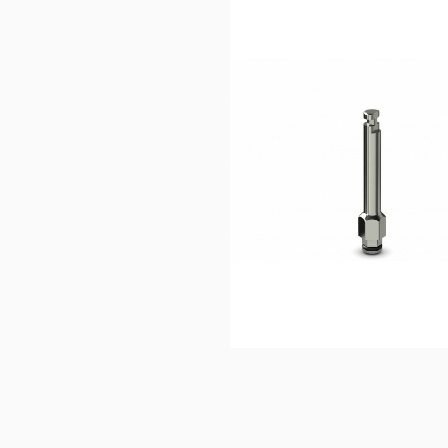
32,50
€
Ajouter au 
panier