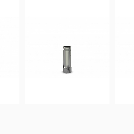
15,83
€
Ajouter au 
panier