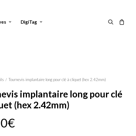
ves
DigiTag
ils
Tournevis implantaire long pour clé à cliquet (hex 2.42mm)
evis implantaire long pour clé
quet (hex 2.42mm)
50
€