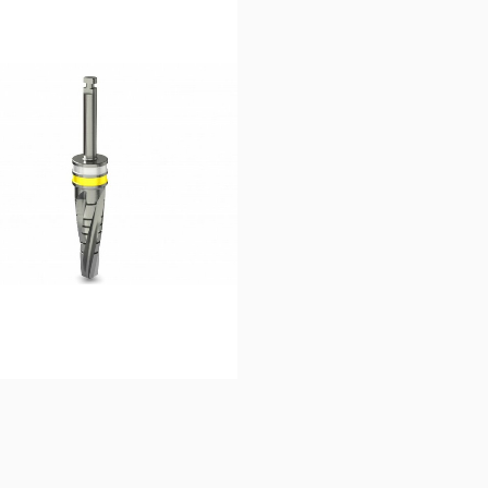
48,33
€
57,50
€
Ajouter au 
Ajouter au 
panier
panier