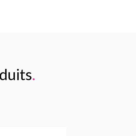
duits
.