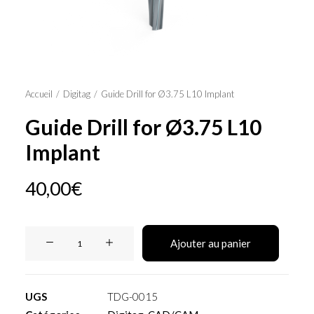
Panier
Accueil
Digitag
Guide Drill for Ø3.75 L10 Implant
Guide Drill for Ø3.75 L10
Implant
40,00
€
quantité
Ajouter au panier
de
Guide
Drill
UGS
TDG-0015
for