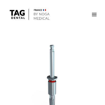
Implants
Superstructures
Outils
Solutions régénératives
DigiTag
Recherche