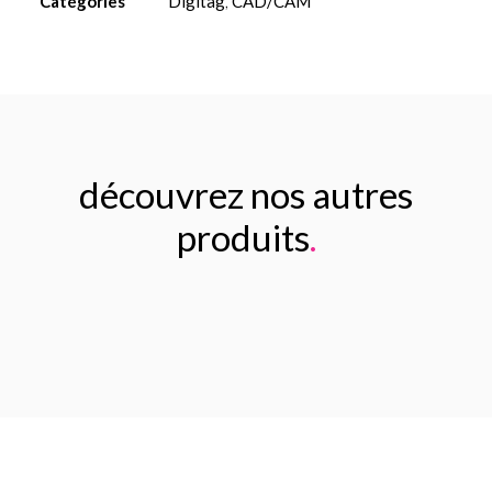
Catégories
Digitag
,
CAD/CAM
Ø3.75
L10
Implant
découvrez nos autres
produits
.