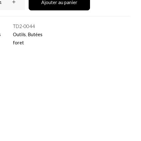
Ajouter au panier
TD2-0044
s
Outils
,
Butées
foret