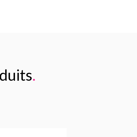
duits
.