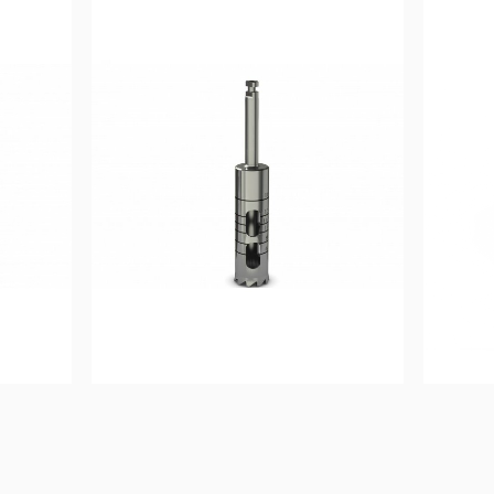
58,33
€
0
€
Ajouter au 
panier