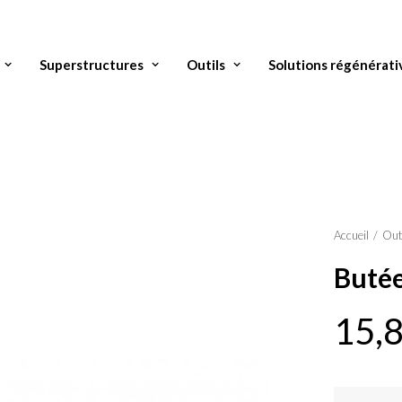
Superstructures
Outils
Solutions régénérati
Accueil
Out
Butée
15,
quantité