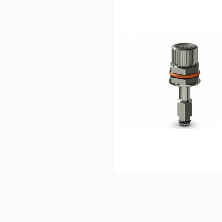
32,5
Ajouter au 
panier