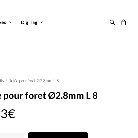
ves
DigiTag
ils
Butée pour foret Ø2.8mm L 8
 pour foret Ø2.8mm L 8
83
€