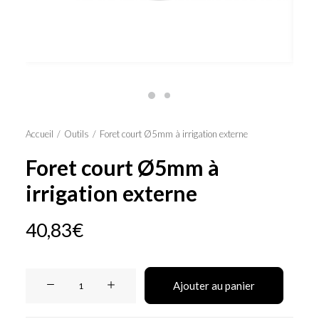
Panier
Accueil
Outils
Foret court Ø5mm à irrigation externe
Foret court Ø5mm à
irrigation externe
40,83
€
quantité
Ajouter au panier
de
Foret