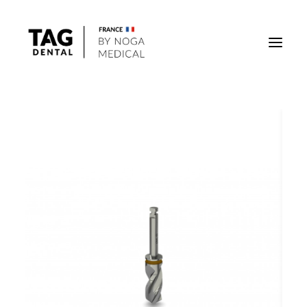
Implants
Superstructures
Outils
Solutions régénératives
DigiTag
Recherche