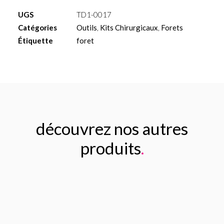
court
UGS
TD1-0017
Ø5mm
Catégories
Outils
,
Kits Chirurgicaux
,
Forets
à
Étiquette
foret
irrigation
externe
découvrez nos autres
produits
.