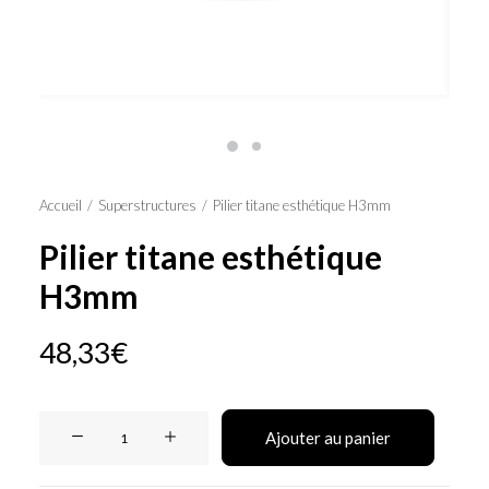
Panier
Accueil
Superstructures
Pilier titane esthétique H3mm
Pilier titane esthétique
H3mm
48,33
€
quantité
Ajouter au panier
de
Pilier