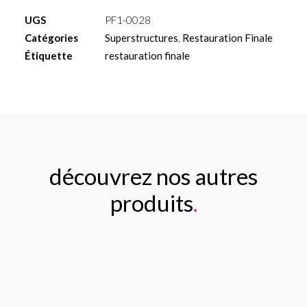
titane
UGS
PF1-0028
esthétique
Catégories
Superstructures
,
Restauration Finale
H3mm
Étiquette
restauration finale
découvrez nos autres
produits
.