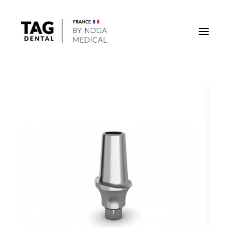
Implants
Superstructures
Outils
Solutions régénératives
DigiTag
Recherche