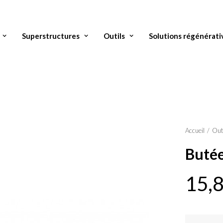
Superstructures
Outils
Solutions régénérati
Accueil
Out
Butée
15,
quantité