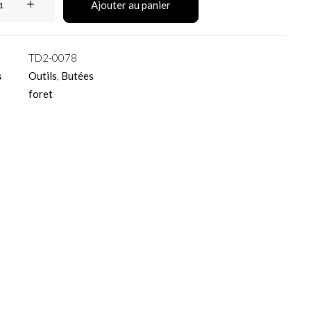
Ajouter au panier
TD2-0078
s
Outils
,
Butées
foret