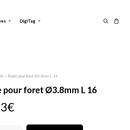
ves
DigiTag
ils
Butée pour foret Ø3.8mm L 16
 pour foret Ø3.8mm L 16
83
€