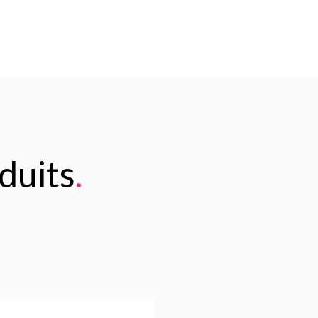
duits
.