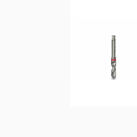
40,83
€
Ajouter au 
panier