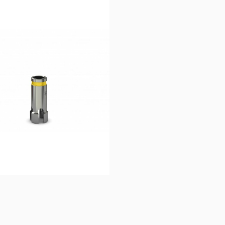
15,83
€
26,67
€
Ajouter au 
Ajouter au 
panier
panier