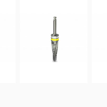
48,33
€
Ajouter au 
panier