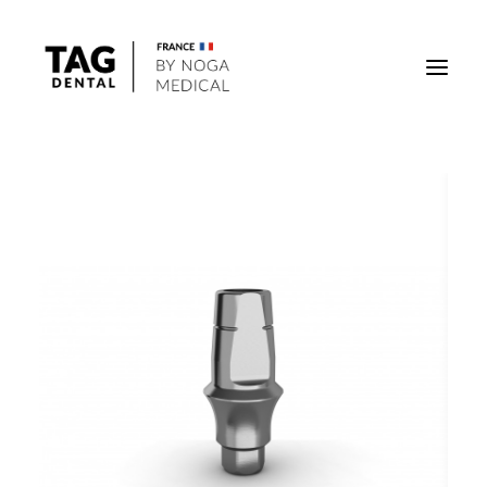
Implants
Superstructures
Outils
Solutions régénératives
DigiTag
Recherche