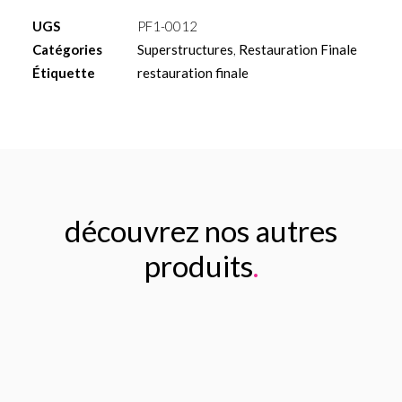
anatomique
UGS
PF1-0012
H3mm
Catégories
Superstructures
,
Restauration Finale
L6mm
Étiquette
restauration finale
découvrez nos autres
produits
.