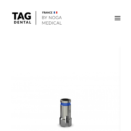
Implants
Superstructures
Outils
Solutions régénératives
DigiTag
Recherche