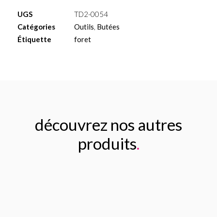
pour
UGS
TD2-0054
foret
Catégories
Outils
,
Butées
Ø3.8mm
Étiquette
foret
L
10
découvrez nos autres
produits
.