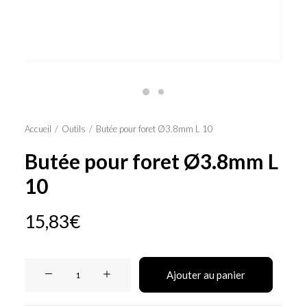
Panier
Accueil
Outils
Butée pour foret Ø3.8mm L 10
Butée pour foret Ø3.8mm L
10
15,83
€
quantité
Ajouter au panier
de
Butée