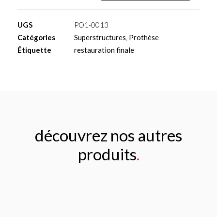
Capsule
plastique
UGS
PO1-0013
standard
Catégories
Superstructures
,
Prothèse
pour
Étiquette
restauration finale
attachement
boule
découvrez nos autres
produits
.