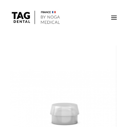
Implants
Superstructures
Outils
Solutions régénératives
DigiTag
Recherche