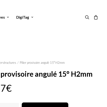
ves
DigiTag
erstructures
Pilier provisoire angulé 15° H2mm
r provisoire angulé 15° H2mm
77
€