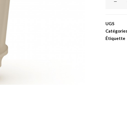
de
Pilier
provisoire
UGS
angulé
Catégorie
15°
Étiquette
H2mm