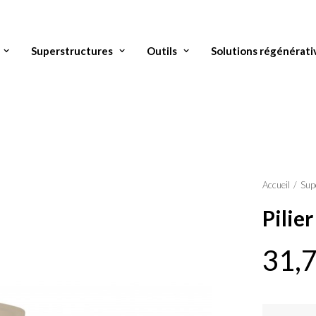
Superstructures
Outils
Solutions régénérati
Accueil
Sup
Pilie
31,
quantité