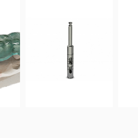
58,33
€
Ajouter au 
panier