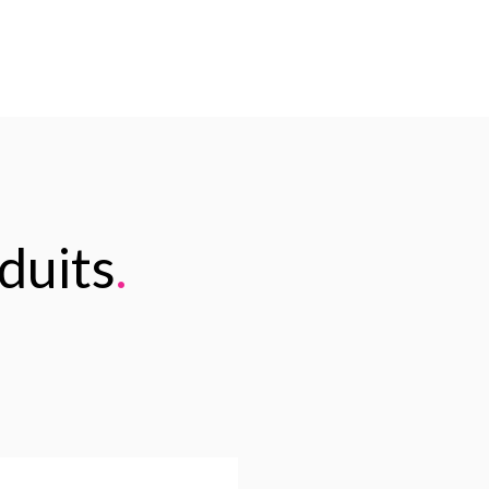
duits
.