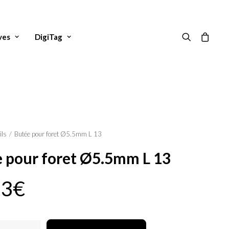
ves
DigiTag
ils
Butée pour foret Ø5.5mm L 13
 pour foret Ø5.5mm L 13
83
€