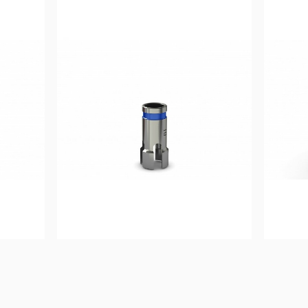
15,83
€
Ajouter au 
panier