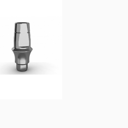
40,00
€
15,
Ajouter au 
Ajouter au 
panier
panier