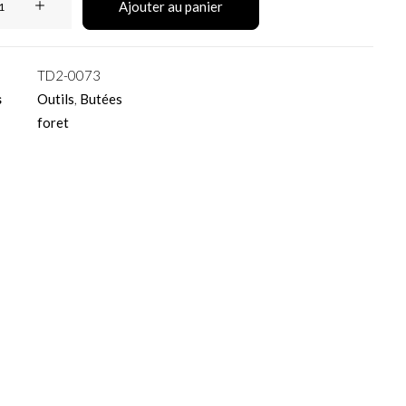
Ajouter au panier
TD2-0073
s
Outils
,
Butées
foret