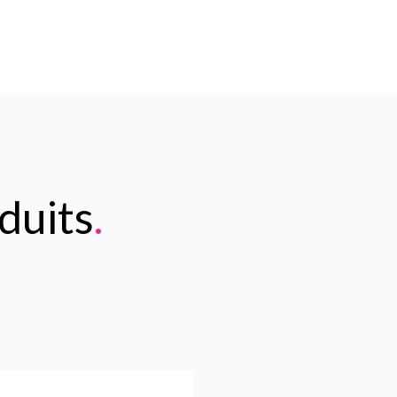
duits
.