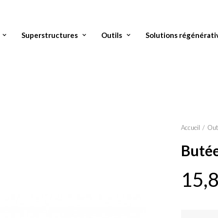
Superstructures
Outils
Solutions régénérati
Accueil
Out
Butée
15,
quantité