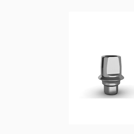
40,0
Ajouter au 
panier