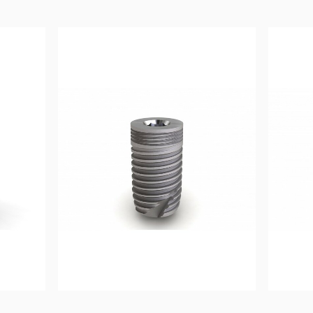
0
€
100,00
€
Ajouter au 
panier