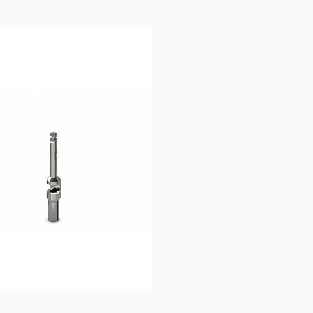
40,83
€
40,13
€
Ajouter au 
Ajouter au 
panier
panier