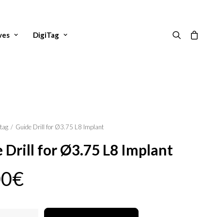
ves
DigiTag
itag
Guide Drill for Ø3.75 L8 Implant
 Drill for Ø3.75 L8 Implant
00
€