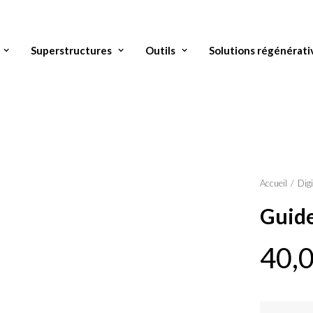
Superstructures
Outils
Solutions régénérati
Accueil
Dig
Guide
40,
quantité