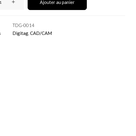
Ajouter au panier
TDG-0014
s
Digitag
,
CAD/CAM