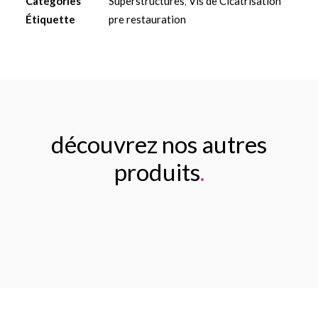
Catégories
Superstructures
,
Vis de Cicatrisation
anatomique
Étiquette
pre restauration
5mm
découvrez nos autres
produits
.