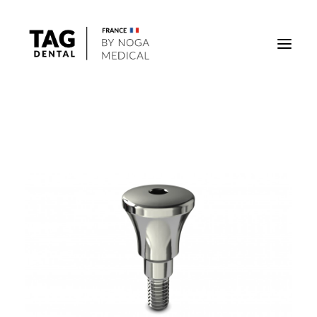
Implants
Superstructures
Outils
Solutions régénératives
DigiTag
Recherche