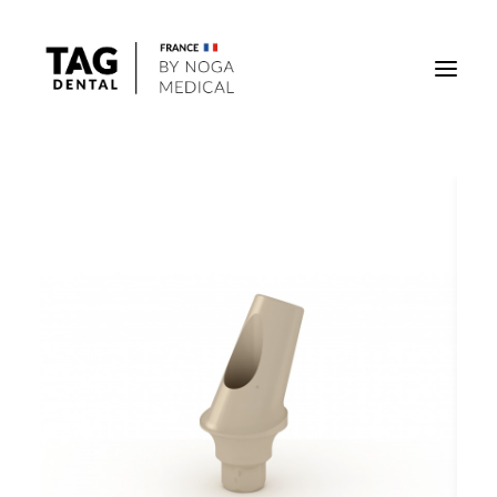
Implants
Superstructures
Outils
Solutions régénératives
DigiTag
Recherche