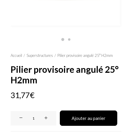
Panier
Accueil
Superstructures
Pilier provisoire angulé 25° H2mm
Pilier provisoire angulé 25°
H2mm
31,77
€
quantité
Ajouter au panier
de
Pilier