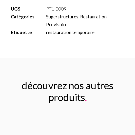
provisoire
UGS
PT1-0009
angulé
Catégories
Superstructures
,
Restauration
25°
Provisoire
H2mm
Étiquette
restauration temporaire
découvrez nos autres
produits
.