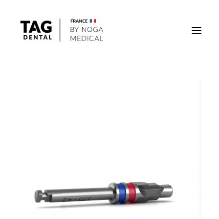
Implants
Superstructures
Outils
Solutions régénératives
DigiTag
Recherche