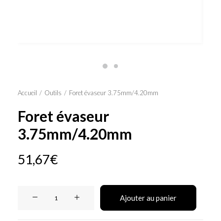
Panier
Accueil
Outils
Foret évaseur 3.75mm/4.20mm
Foret évaseur
3.75mm/4.20mm
51,67
€
quantité
Ajouter au panier
de
Foret