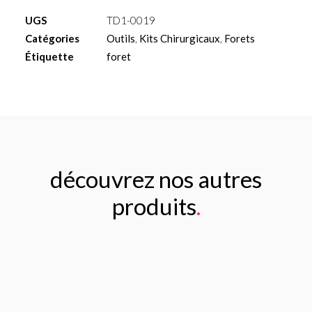
évaseur
UGS
TD1-0019
3.75mm/4.20mm
Catégories
Outils
,
Kits Chirurgicaux
,
Forets
Étiquette
foret
découvrez nos autres
produits
.