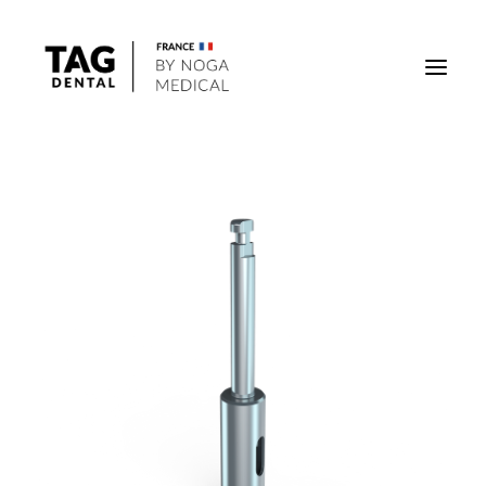
Implants
Superstructures
Outils
Solutions régénératives
DigiTag
Recherche