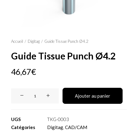
Panier
Accueil
Digitag
Guide Tissue Punch Ø4.2
Guide Tissue Punch Ø4.2
46,67
€
quantité
Ajouter au panier
de
Guide
Tissue
UGS
TKG-0003
Punch
Catégories
Digitag
,
CAD/CAM
Ø4.2