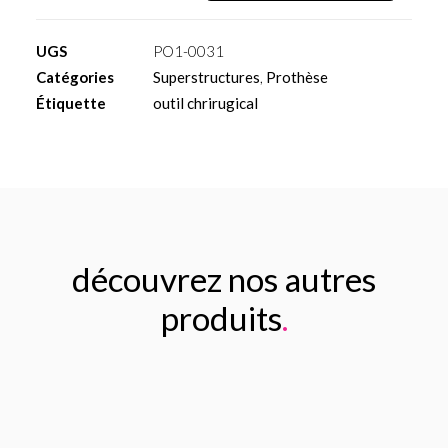
Transfert
d'empreinte
UGS
PO1-0031
ouvert
Catégories
Superstructures
,
Prothèse
pour
Étiquette
outil chrirugical
multi-
unit
découvrez nos autres
produits
.