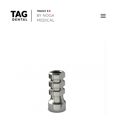
Implants
Superstructures
Outils
Solutions régénératives
DigiTag
Recherche