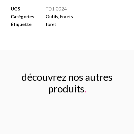
conique
UGS
TD1-0024
pour
Catégories
Outils
,
Forets
implant
Étiquette
foret
(3.9/5.4mm)
découvrez nos autres
produits
.