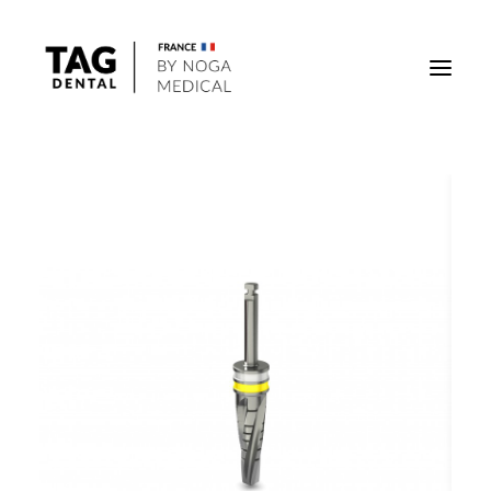
Implants
Superstructures
Outils
Solutions régénératives
DigiTag
Recherche