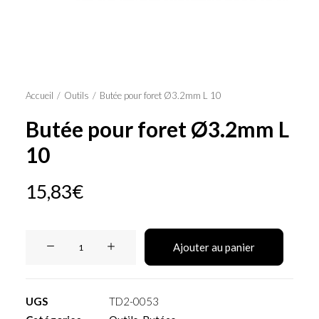
Panier
Accueil
Outils
Butée pour foret Ø3.2mm L 10
Butée pour foret Ø3.2mm L
10
15,83
€
quantité
Ajouter au panier
de
Butée
pour
UGS
TD2-0053
foret