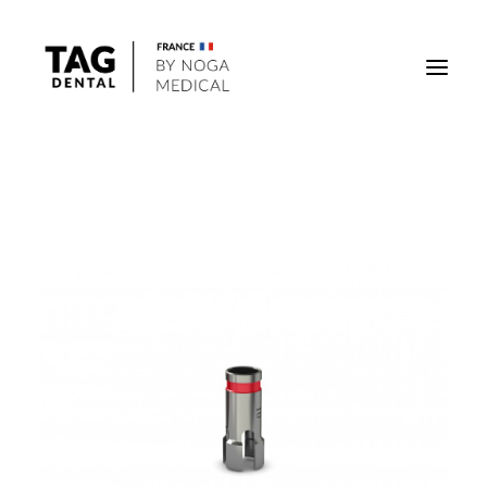
Implants
Superstructures
Outils
Solutions régénératives
DigiTag
Recherche