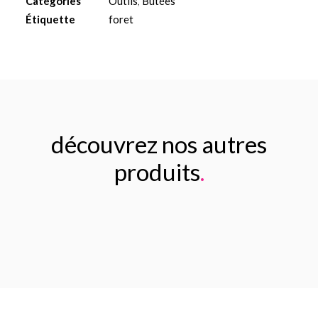
Catégories
Outils
,
Butées
Ø3.2mm
Étiquette
foret
L
10
découvrez nos autres
produits
.