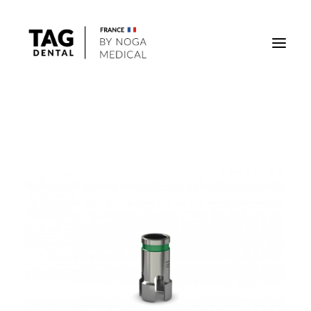
Implants
Superstructures
Outils
Solutions régénératives
DigiTag
Recherche