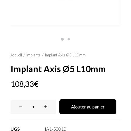
Panier
Accueil
Implants
Implant Axis Ø5 L10mm
Implant Axis Ø5 L10mm
108,33
€
quantité
Ajouter au panier
de
Implant
Axis
UGS
IA1-50010