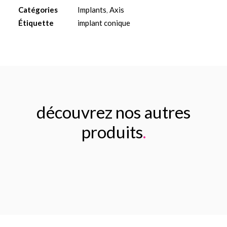
Ø5
Catégories
Implants
,
Axis
L10mm
Étiquette
implant conique
découvrez nos autres
produits
.