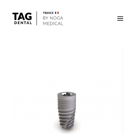
Implants
Superstructures
Outils
Solutions régénératives
DigiTag
Recherche