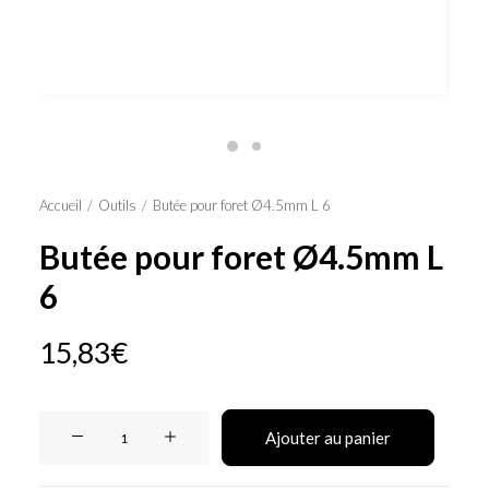
Panier
Accueil
Outils
Butée pour foret Ø4.5mm L 6
Butée pour foret Ø4.5mm L
6
15,83
€
quantité
Ajouter au panier
de
Butée