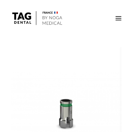
Implants
Superstructures
Outils
Solutions régénératives
DigiTag
Recherche