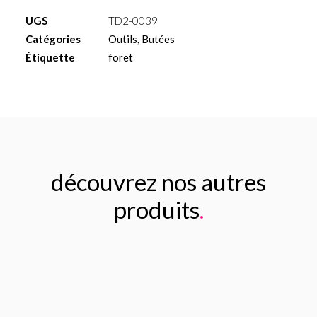
pour
UGS
TD2-0039
foret
Catégories
Outils
,
Butées
Ø4.5mm
Étiquette
foret
L
6
découvrez nos autres
produits
.