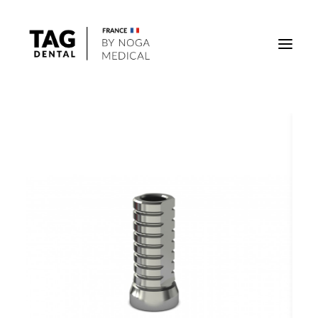
Implants
Superstructures
Outils
Solutions régénératives
DigiTag
Recherche