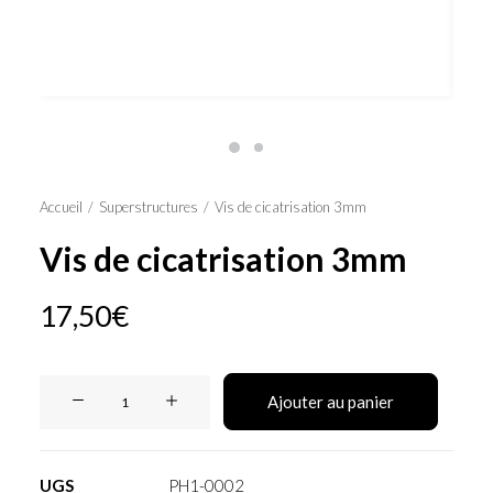
Panier
Accueil
Superstructures
Vis de cicatrisation 3mm
Vis de cicatrisation 3mm
17,50
€
quantité
Ajouter au panier
de
Vis
de
UGS
PH1-0002