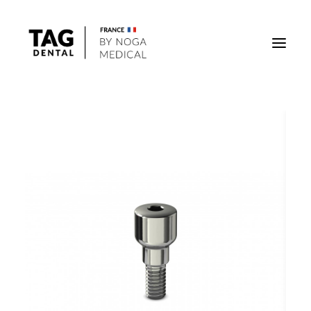
Implants
Superstructures
Outils
Solutions régénératives
DigiTag
Recherche