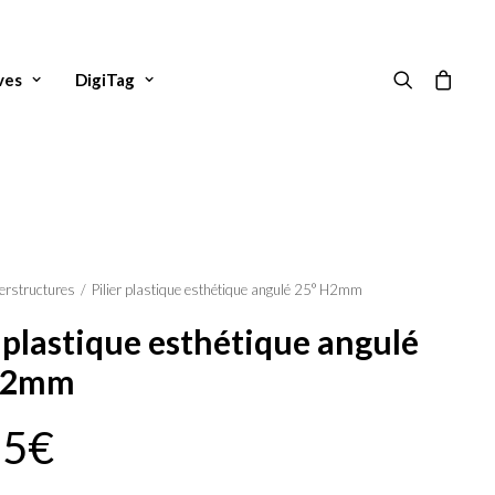
ves
DigiTag
erstructures
Pilier plastique esthétique angulé 25° H2mm
r plastique esthétique angulé
H2mm
25
€