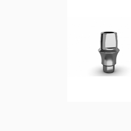
40,0
Ajouter au 
panier