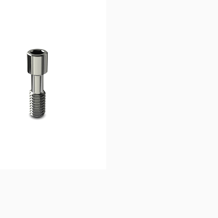
12,54
€
108,3
Ajouter au 
Ajouter au 
panier
panier