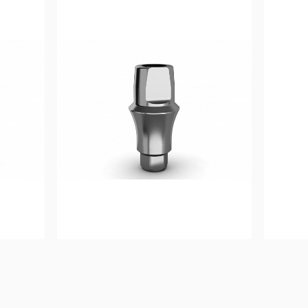
0
€
40,00
€
Ajouter au 
panier