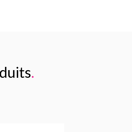
duits
.