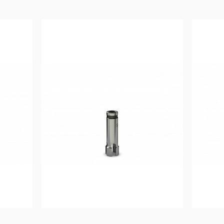
15,83
€
Ajouter au 
panier