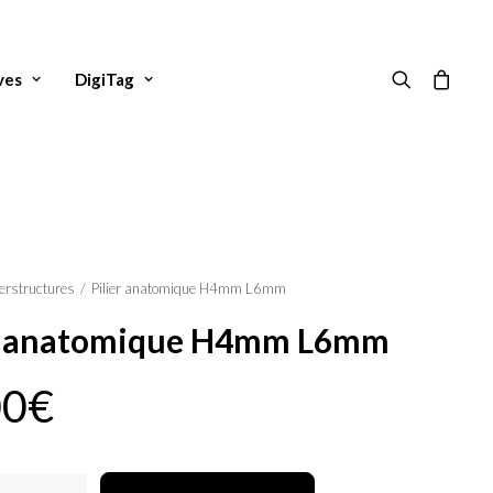
ves
DigiTag
erstructures
Pilier anatomique H4mm L6mm
er anatomique H4mm L6mm
00
€