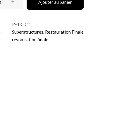
Ajouter au panier
e
PF1-0015
s
Superstructures
,
Restauration Finale
restauration finale