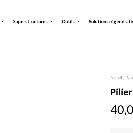
Superstructures
Outils
Solutions régénérati
Accueil
Sup
Pili
40,
quantité