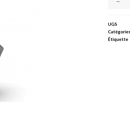
de
Pilier
anatomiqu
UGS
H4mm
Catégorie
L6mm
Étiquette