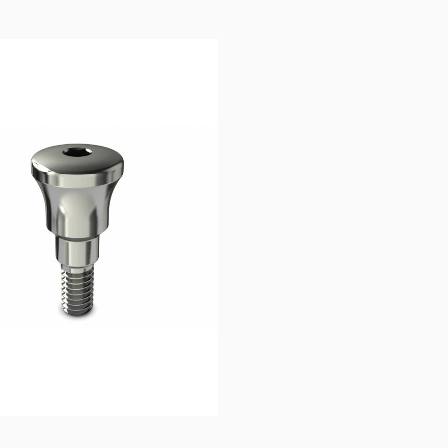
17,50
€
40,83
€
Ajouter au 
Ajouter au 
panier
panier