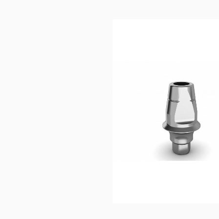
40,00
€
Ajouter au 
panier