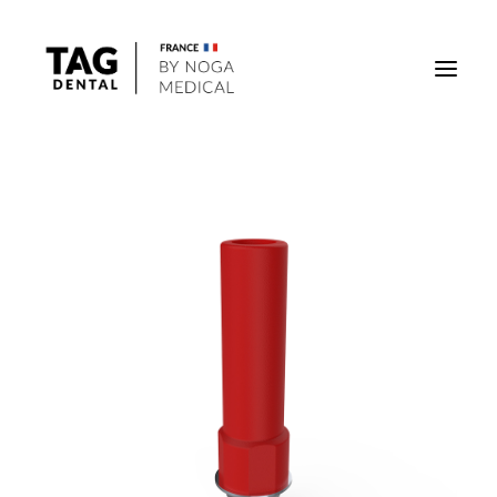
Implants
Superstructures
Outils
Solutions régénératives
DigiTag
Recherche