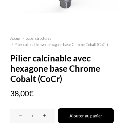
Panier
Accueil
Superstructures
Pilier calcinable avec hexagone base Chrome Cobalt (CoCr)
Pilier calcinable avec
hexagone base Chrome
Cobalt (CoCr)
38,00
€
quantité
Ajouter au panier
de
Pilier