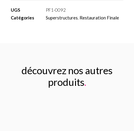
calcinable
UGS
PF1-0092
avec
Catégories
Superstructures
,
Restauration Finale
hexagone
base
Chrome
Cobalt
(CoCr)
découvrez nos autres
produits
.