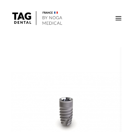
Implants
Superstructures
Outils
Solutions régénératives
DigiTag
Recherche