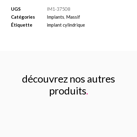
Massif
UGS
IM1-37508
Ø3.75
Catégories
Implants
,
Massif
L8mm
Étiquette
implant cylindrique
découvrez nos autres
produits
.