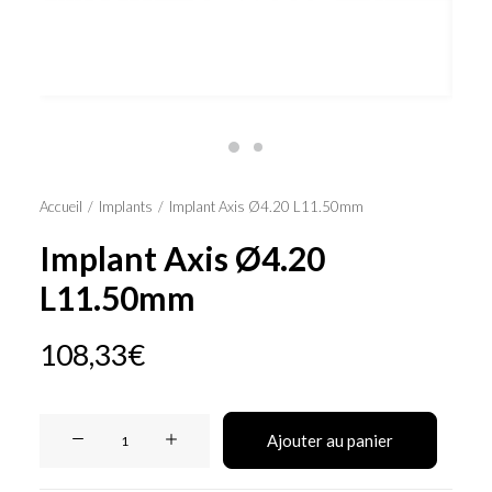
Panier
Accueil
Implants
Implant Axis Ø4.20 L11.50mm
Implant Axis Ø4.20
L11.50mm
108,33
€
quantité
Ajouter au panier
de
Implant