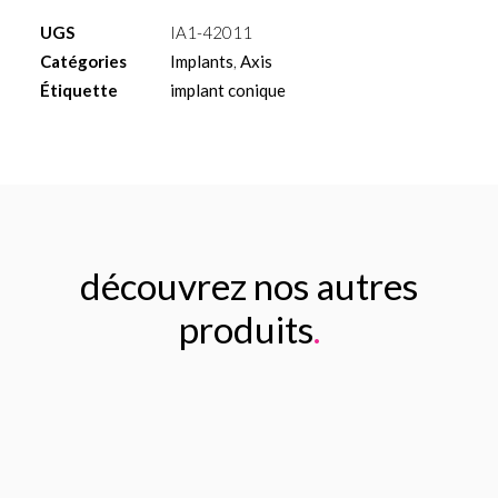
Axis
UGS
IA1-42011
Ø4.20
Catégories
Implants
,
Axis
L11.50mm
Étiquette
implant conique
découvrez nos autres
produits
.