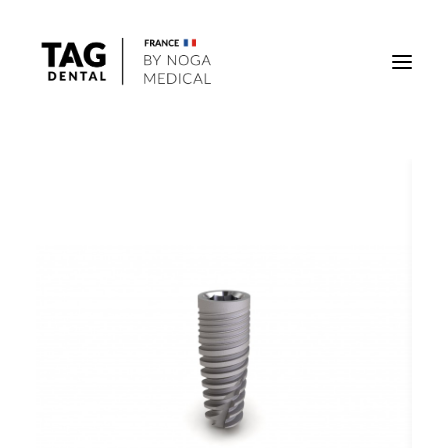
Implants
Superstructures
Outils
Solutions régénératives
DigiTag
Recherche