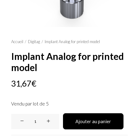
Panier
Accueil
Digitag
Implant Analog for printed model
Implant Analog for printed
model
31,67
€
Vendu par lot de 5
quantité
Ajouter au panier
de
Implant