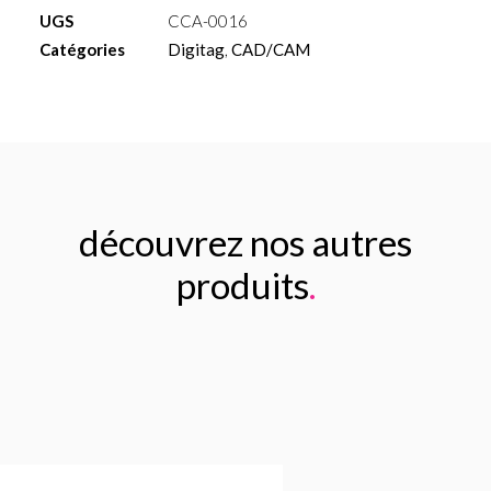
Analog
UGS
CCA-0016
for
Catégories
Digitag
,
CAD/CAM
printed
model
découvrez nos autres
produits
.