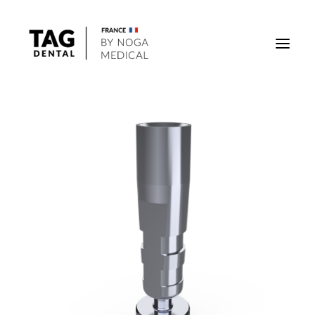
Implants
Superstructures
Outils
Solutions régénératives
DigiTag
Recherche