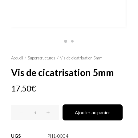
Panier
Accueil
Superstructures
Vis de cicatrisation 5mm
Vis de cicatrisation 5mm
17,50
€
quantité
Ajouter au panier
de
Vis
de
UGS
PH1-0004