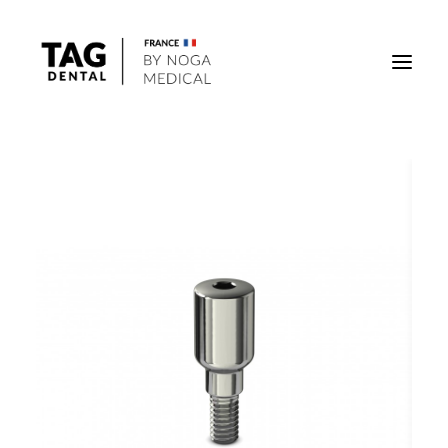
Implants
Superstructures
Outils
Solutions régénératives
DigiTag
Recherche