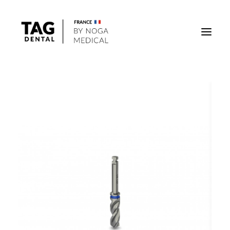
Implants
Superstructures
Outils
Solutions régénératives
DigiTag
Recherche