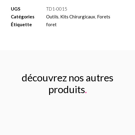
court
UGS
TD1-0015
Ø3.80mm
Catégories
Outils
,
Kits Chirurgicaux
,
Forets
à
Étiquette
foret
irrigation
externe
découvrez nos autres
produits
.