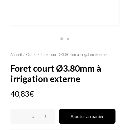
Panier
Accueil
Outils
Foret court Ø3.80mm à irrigation externe
Foret court Ø3.80mm à
irrigation externe
40,83
€
quantité
Ajouter au panier
de
Foret