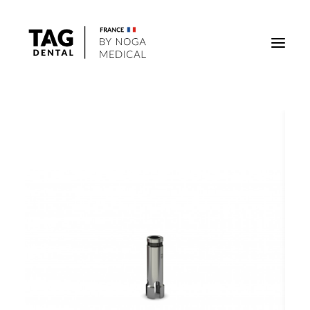
Implants
Superstructures
Outils
Solutions régénératives
DigiTag
Recherche