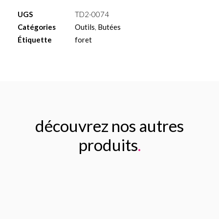
pour
UGS
TD2-0074
foret
Catégories
Outils
,
Butées
Ø2.0mm
Étiquette
foret
L
16
découvrez nos autres
produits
.