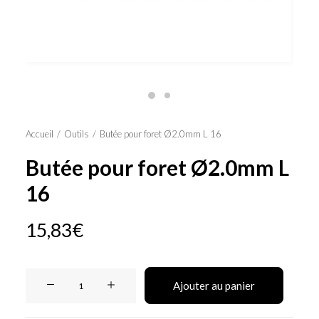
Panier
Accueil
Outils
Butée pour foret Ø2.0mm L 16
Butée pour foret Ø2.0mm L
16
15,83
€
quantité
Ajouter au panier
de
Butée