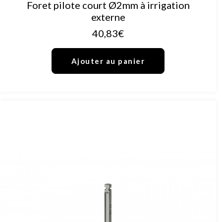
AJOUTER AU PANIER
Foret pilote court Ø2mm à irrigation
externe
40,83
€
Ajouter au panier