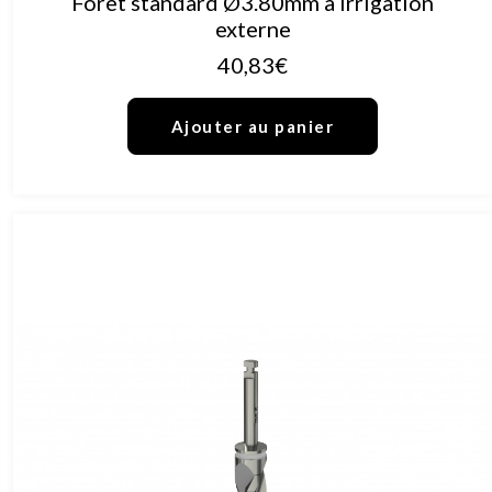
Foret standard Ø3.80mm à irrigation
externe
40,83
€
Ajouter au panier