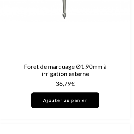
AJOUTER AU PANIER
Foret de marquage Ø1.90mm à
irrigation externe
36,79
€
Ajouter au panier