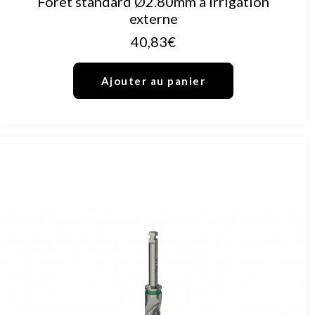
Foret standard Ø2.80mm à irrigation
externe
40,83
€
Ajouter au panier