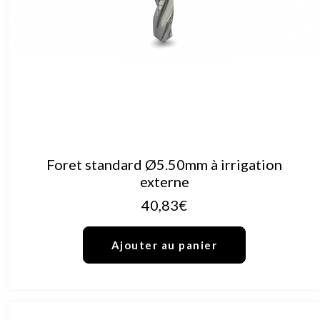
AJOUTER AU PANIER
Foret standard Ø5.50mm à irrigation
externe
40,83
€
Ajouter au panier