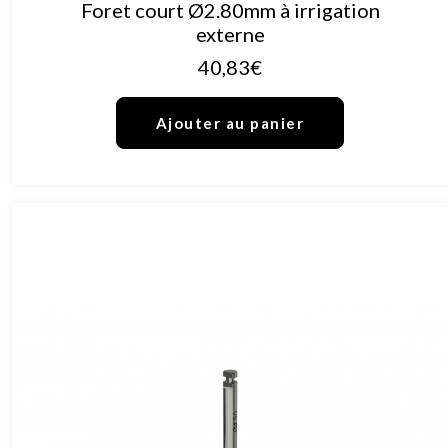
AJOUTER AU PANIER
Foret court Ø2.80mm à irrigation
externe
40,83
€
Ajouter au panier