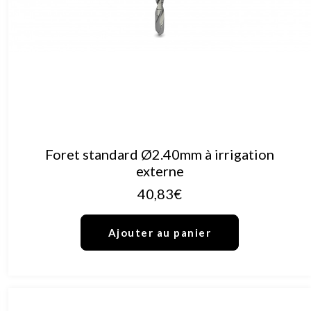
AJOUTER AU PANIER
Foret standard Ø2.40mm à irrigation
externe
40,83
€
Ajouter au panier