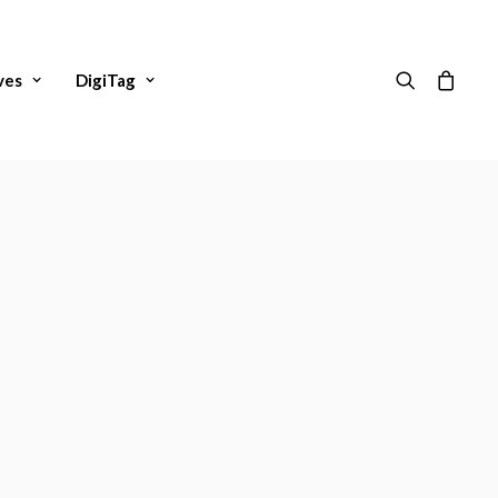
ves
DigiTag