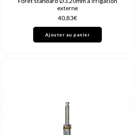
Foret standard Ø3.20mm à irrigation
externe
40,83
€
Ajouter au panier