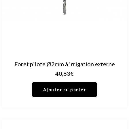
AJOUTER AU PANIER
Foret pilote Ø2mm à irrigation externe
40,83
€
Ajouter au panier