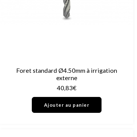
AJOUTER AU PANIER
Foret standard Ø4.50mm à irrigation
externe
40,83
€
Ajouter au panier