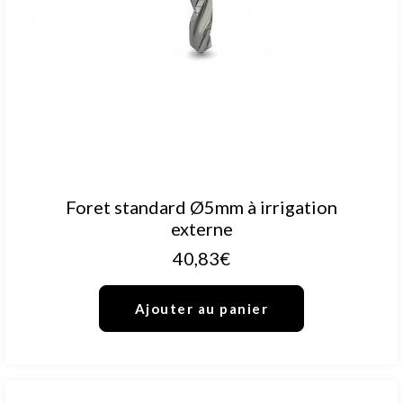
AJOUTER AU PANIER
Foret standard Ø5mm à irrigation
externe
40,83
€
Ajouter au panier