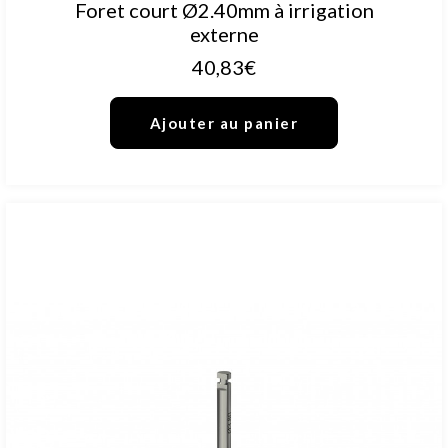
AJOUTER AU PANIER
Foret court Ø2.40mm à irrigation
externe
40,83
€
Ajouter au panier