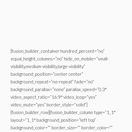
Panier
[fusion_builder_container hundred_percent=”no”
equal_height_columns=”no” hide_on_mobile=”small-
visibility,medium-visibility,large-visibility”
background_position=”center center”
background_repeat=”no-repeat” fade=”no”
background_parallax=”none” parallax_speed=”0.3″
video_aspect_ratio=”16:9″ video_loop=”yes”
video_mute=”yes” border_style=”solid”]
[fusion_builder_row][fusion_builder_column type=”1_1″
layout=”1_1″ background_position=”left top”
background_color=”” border_size=”” border_color=””