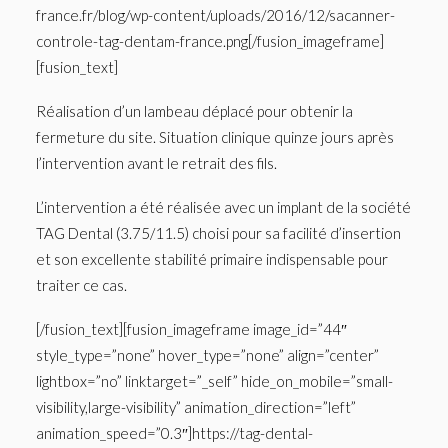
france.fr/blog/wp-content/uploads/2016/12/sacanner-
controle-tag-dentam-france.png[/fusion_imageframe]
[fusion_text]
Réalisation d’un lambeau déplacé pour obtenir la
fermeture du site. Situation clinique quinze jours après
l’intervention avant le retrait des fils.
L’intervention a été réalisée avec un implant de la société
TAG Dental (3.75/11.5) choisi pour sa facilité d’insertion
et son excellente stabilité primaire indispensable pour
traiter ce cas.
[/fusion_text][fusion_imageframe image_id=”44″
style_type=”none” hover_type=”none” align=”center”
lightbox=”no” linktarget=”_self” hide_on_mobile=”small-
visibility,large-visibility” animation_direction=”left”
animation_speed=”0.3″]https://tag-dental-