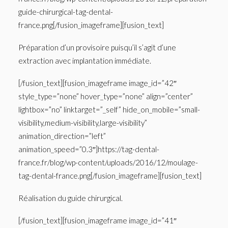
guide-chirurgical-tag-dental-
france.png[/fusion_imageframe][fusion_text]
Préparation d’un provisoire puisqu’il s’agit d’une
extraction avec implantation immédiate.
[/fusion_text][fusion_imageframe image_id=”42″
style_type=”none” hover_type=”none” align=”center”
lightbox=”no” linktarget=”_self” hide_on_mobile=”small-
visibility,medium-visibility,large-visibility”
animation_direction=”left”
animation_speed=”0.3″]https://tag-dental-
france.fr/blog/wp-content/uploads/2016/12/moulage-
tag-dental-france.png[/fusion_imageframe][fusion_text]
Réalisation du guide chirurgical.
[/fusion_text][fusion_imageframe image_id=”41″