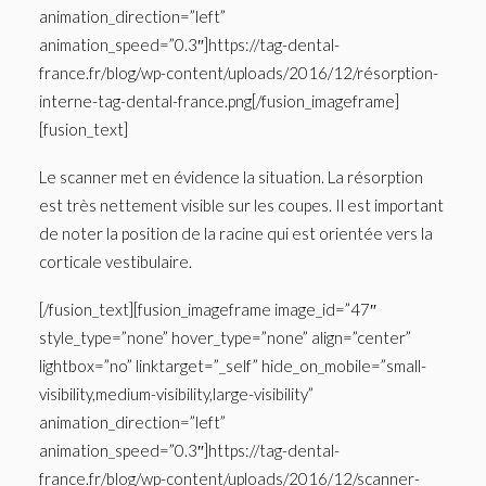
animation_direction=”left”
animation_speed=”0.3″]https://tag-dental-
france.fr/blog/wp-content/uploads/2016/12/résorption-
interne-tag-dental-france.png[/fusion_imageframe]
[fusion_text]
Le scanner met en évidence la situation. La résorption
est très nettement visible sur les coupes. Il est important
de noter la position de la racine qui est orientée vers la
corticale vestibulaire.
[/fusion_text][fusion_imageframe image_id=”47″
style_type=”none” hover_type=”none” align=”center”
lightbox=”no” linktarget=”_self” hide_on_mobile=”small-
visibility,medium-visibility,large-visibility”
animation_direction=”left”
animation_speed=”0.3″]https://tag-dental-
france.fr/blog/wp-content/uploads/2016/12/scanner-