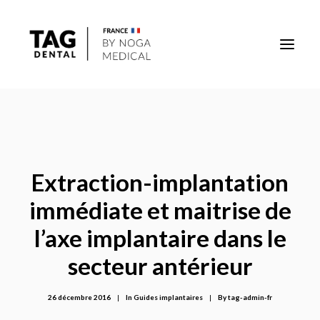
Implants
Superstructures
Extraction-implantation
Outils
immédiate et maitrise de
Solutions régénératives
l’axe implantaire dans le
secteur antérieur
DigiTag
26 décembre 2016
|
In
Guides implantaires
|
By
tag-admin-fr
Recherche