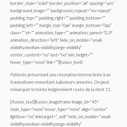
border_style=”solid” border_position=”all” spacing=”yes”
background_image=”” background_repeat=”no-repeat”
padding_top=”” padding_right=”” padding_bottom=””
padding_left=”” margin_top=”0px” margin_bottom=”0px”
class=”” id=”” animation_type=”” animation_speed=”0.3″
animation_direction=”left” hide_on_mobile=”small-
visibility,medium-visibility,large-visibility”
center_content=”no” last=”no” min_height=””
hover_type=”none” link=””][fusion_text]
Patiente présentant une résorption interne lieée à un
traumatisme remontant à plusieurs anneées. On peut
remarquer la teinte leégèrement rosée de la dent 11.
[/fusion_text][fusion_imageframe image_id=”45″
style_type=”none” hover_type=”none” align=”center”
lightbox=”no” linktarget=”_self” hide_on_mobile=”small-
visibility,medium-visibility,large-visibility”