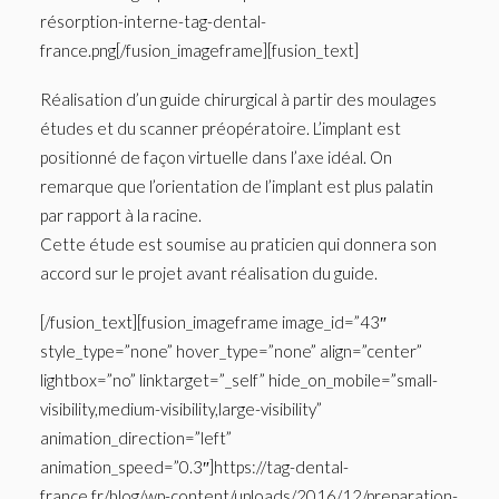
résorption-interne-tag-dental-
france.png[/fusion_imageframe][fusion_text]
Réalisation d’un guide chirurgical à partir des moulages
études et du scanner préopératoire. L’implant est
positionné de façon virtuelle dans l’axe idéal. On
remarque que l’orientation de l’implant est plus palatin
par rapport à la racine.
Cette étude est soumise au praticien qui donnera son
accord sur le projet avant réalisation du guide.
[/fusion_text][fusion_imageframe image_id=”43″
style_type=”none” hover_type=”none” align=”center”
lightbox=”no” linktarget=”_self” hide_on_mobile=”small-
visibility,medium-visibility,large-visibility”
animation_direction=”left”
animation_speed=”0.3″]https://tag-dental-
france.fr/blog/wp-content/uploads/2016/12/preparation-