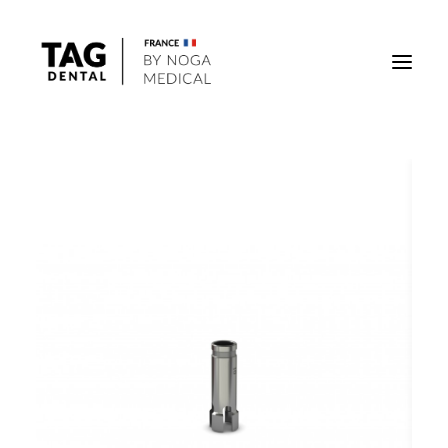
Implants
Superstructures
Outils
Solutions régénératives
DigiTag
Recherche