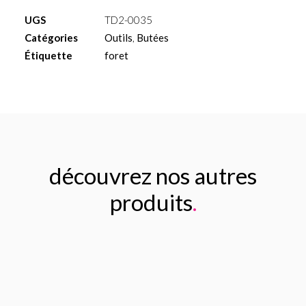
pour
UGS
TD2-0035
foret
Catégories
Outils
,
Butées
Ø2.5mm
Étiquette
foret
L
6
découvrez nos autres
produits
.