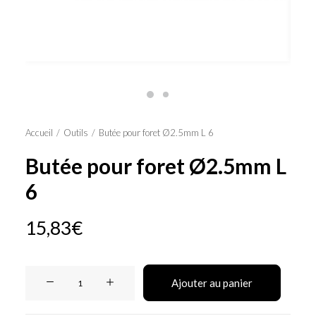
Panier
Accueil
Outils
Butée pour foret Ø2.5mm L 6
Butée pour foret Ø2.5mm L
6
15,83
€
quantité
Ajouter au panier
de
Butée